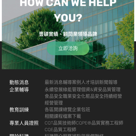
HOW CAN WE HELP
YOU?
豐碩實績、顧問業領導品牌
立即洽詢
動態消息
最新消息
輔導案例
人才培訓
新聞報導
企業輔導
永續發展
綠能管理
個資&資安
品質管理
食品安全
職業安全
化粧品安全
持續經營
經營管理
教育訓練
各區開課總覽
企業包班
相關課程檔案下載
專業人員證照
CQT品質技術師
CQPE®品質實務工程師
CQE品質工程師