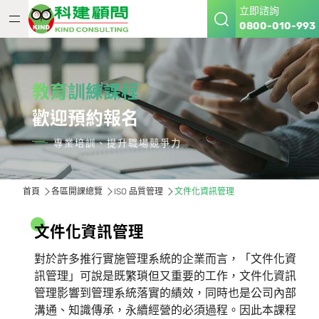
立即諮詢
0800-010-993
教育訓練課程
歡迎預約報名
專業培訓、提升職場競爭力
首頁
各區開課總覽
ISO 品質管理
文件化資訊管理
文
件
化
資
訊
管
理
對於許多推行實施管理系統的企業而言，「文件化資
訊管理」可說是既繁瑣但又重要的工作，文件化資訊
管理影響到管理系統落實的績效，同時也是公司內部
溝通、知識傳承，永續經營的必須過程。因此本課程