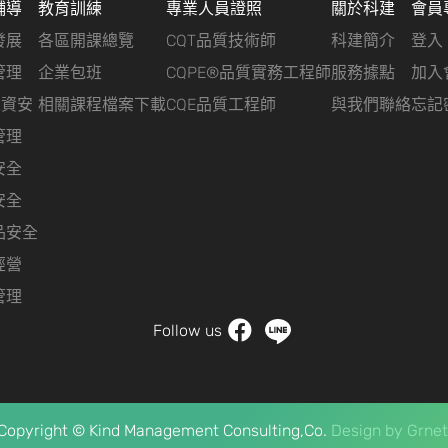
輔導
教育訓練
專業人員證照
關於科建
會員
發展
各區開課總覽
CQT品質技術師
科建簡介
登入
管理
企業包班
CQPE®品質實務工程師
服務據點
加入
&資安
相關課程檔案下載
CQE品質工程師
與我們聯絡
忘記
管理
安全
安全
品安全
經營
管理
Follow us
Copyright © Kind Management Consulting,Co.
Design by
Grnet