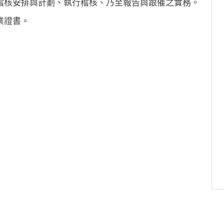
稽核安排與計劃、執行稽核、乃至報告與跟催之實務。
業證書。