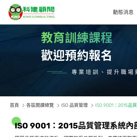
動態消息
教育訓練課程
歡迎預約報名
專業培訓、提升職場
首頁
各區開課總覽
ISO 品質管理
ISO 9001：20
I
S
O
9
0
0
1
：
2
0
1
5
品
質
管
理
系
統
內