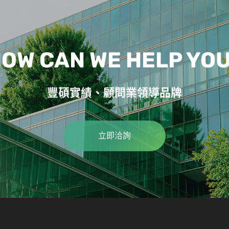
OW CAN WE HELP YO
豐碩實績、顧問業領導品牌
立即洽詢