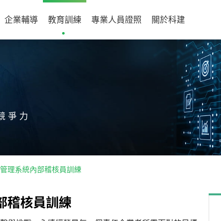
企業輔導
教育訓練
專業人員證照
關於科建
競爭力
15品質管理系統內部稽核員訓練
部
稽
核
員
訓
練