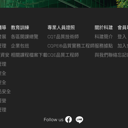
輔導
教育訓練
專業人員證照
關於科建
會員
發展
各區開課總覽
CQT品質技術師
科建簡介
登入
管理
企業包班
CQPE®品質實務工程師
服務據點
加入
&資安
相關課程檔案下載
CQE品質工程師
與我們聯絡
忘記
管理
安全
安全
品安全
經營
管理
Follow us