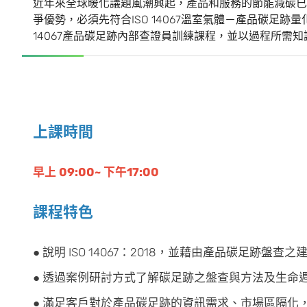
近年來全球暖化議題風潮興起，產品和服務的節能減碳已
爭優勢，必須先符合ISO 14067溫室氣體－產品碳足
14067產品碳足跡內部查證員訓練課程，並以過程所需知識
上課時間
早上 09:00~ 下午17:00
課程特色
● 說明 ISO 14067：2018，並藉由產品碳足
● 透過案例研討方式了解碳足跡之盤查與方法及生命
● 滿足客戶對於產品碳足跡的資訊需求、市場區隔化