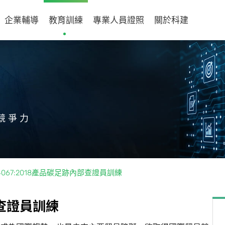
企業輔導
教育訓練
專業人員證照
關於科建
競爭力
 14067:2018產品碳足跡內部查證員訓練
查
證
員
訓
練