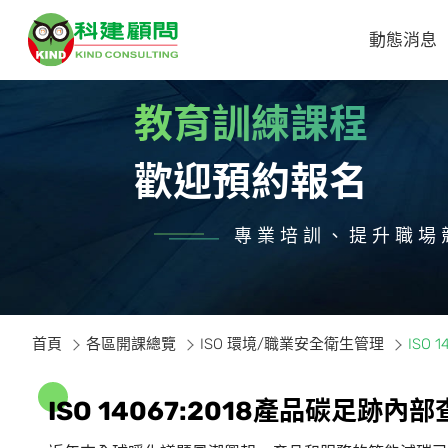
動態消息
教育訓練課程
歡迎預約報名
專業培訓、提升職場
首頁
各區開課總覽
ISO 環境/職業安全衛生管理
ISO
I
S
O
1
4
0
6
7
:
2
0
1
8
產
品
碳
足
跡
內
部