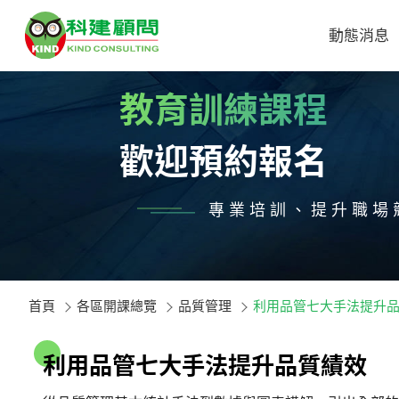
動態消息
教育訓練課程
歡迎預約報名
專業培訓、提升職場
首頁
各區開課總覽
品質管理
利用品管七大手法提升
利
用
品
管
七
大
手
法
提
升
品
質
績
效