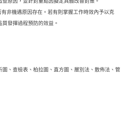
追查原因，並針對重點因擬定具體改善對策。
否有非機遇原因存在。若有則掌握工作時效內予以克
品質發揮過程預防的效益。
析圖、查檢表、柏拉圖、直方圖、層別法、散佈法、管