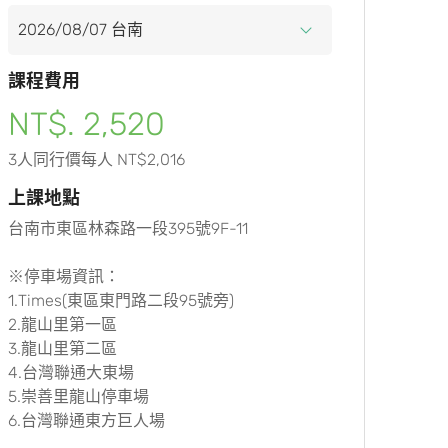
課程費用
NT$. 2,520
3人同行價每人 NT$2,016
上課地點
台南市東區林森路一段395號9F-11
※停車場資訊：
1.Times(東區東門路二段95號旁)
2.龍山里第一區
3.龍山里第二區
4.台灣聯通大東場
5.崇善里龍山停車場
6.台灣聯通東方巨人場