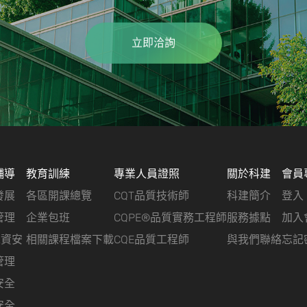
立即洽詢
輔導
教育訓練
專業人員證照
關於科建
會員
發展
各區開課總覽
CQT品質技術師
科建簡介
登入
管理
企業包班
CQPE®品質實務工程師
服務據點
加入
&資安
相關課程檔案下載
CQE品質工程師
與我們聯絡
忘記
管理
安全
安全