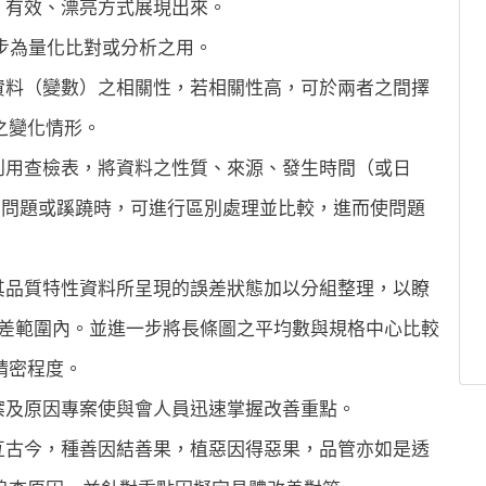
、有效、漂亮方式展現出來。
一步為量化比對或分析之用。
資料（變數）之相關性，若相關性高，可於兩者之間擇
之變化情形。
利用查檢表，將資料之性質、來源、發生時間（或日
在問題或蹊蹺時，可進行區別處理並比較，進而使問題
其品質特性資料所呈現的誤差狀態加以分組整理，以瞭
誤差範圍內。並進一步將長條圖之平均數與規格中心比較
精密程度。
案及原因專案使與會人員迅速掌握改善重點。
亙古今，種善因結善果，植惡因得惡果，品管亦如是透