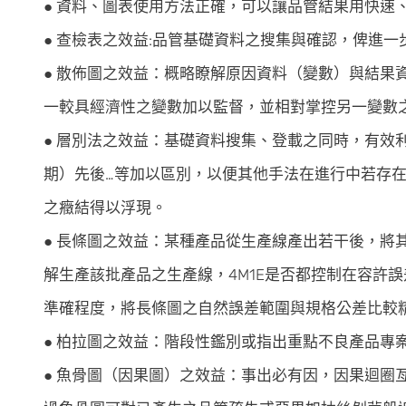
● 資料、圖表使用方法正確，可以讓品管結果用快速
● 查檢表之效益:品管基礎資料之搜集與確認，俾進
● 散佈圖之效益：概略瞭解原因資料（變數）與結果
一較具經濟性之變數加以監督，並相對掌控另一變數
● 層別法之效益：基礎資料搜集、登載之同時，有效
期）先後…等加以區別，以便其他手法在進行中若存
之癥結得以浮現。
● 長條圖之效益：某種產品從生產線產出若干後，將
解生產該批產品之生產線，4M1E是否都控制在容許
準確程度，將長條圖之自然誤差範圍與規格公差比較
● 柏拉圖之效益：階段性鑑別或指出重點不良產品專
● 魚骨圖（因果圖）之效益：事出必有因，因果迴圈