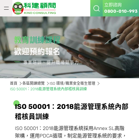
立即諮詢
0800-010-993
教育訓練課程
歡迎預約報名
專業培訓、提升職場競爭力
首頁
各區開課總覽
ISO 環境/職業安全衛生管理
ISO 50001：2018能源管理系統內部稽核員訓練
I
S
O
5
0
0
0
1
：
2
0
1
8
能
源
管
理
系
統
內
部
稽
核
員
訓
練
ISO 50001：2018能源管理系統採用Annex SL高階
架構，運用PDCA循環，制定能源管理系統的要求，