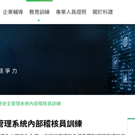
企業輔導
教育訓練
專業人員證照
關於科建
競爭力
2022資訊安全管理系統內部稽核員訓練
管
理
系
統
內
部
稽
核
員
訓
練