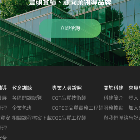
豐碩實績、顧問業領導品牌
立即洽詢
輔導
教育訓練
專業人員證照
關於科建
會員
發展
各區開課總覽
CQT品質技術師
科建簡介
登入
管理
企業包班
CQPE®品質實務工程師
服務據點
加入
&資安
相關課程檔案下載
CQE品質工程師
與我們聯絡
忘記
管理
安全