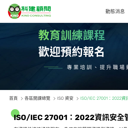
動態消息
教育訓練課程
歡迎預約報名
專業培訓、提升職場
首頁
各區開課總覽
ISO 資安
ISO/IEC 27001：
I
S
O
/
I
E
C
2
7
0
0
1
：
2
0
2
2
資
訊
安
全