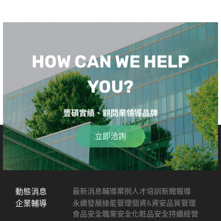
HOW CAN WE HELP
YOU?
豐碩實績、顧問業領導品牌
立即洽詢
動態消息
最新消息
輔導案例
人才培訓
新聞報導
企業輔導
永續發展
綠能管理
個資&資安
品質管理
食品安全
職業安全
化粧品安全
持續經營