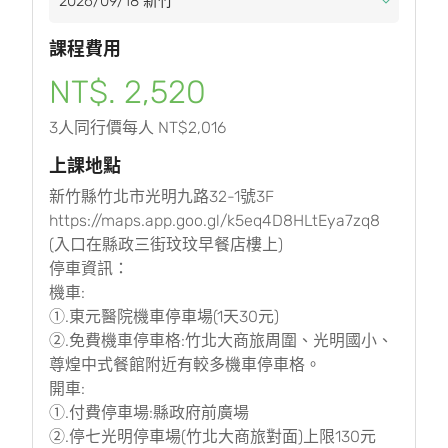
課程費用
NT$. 2,520
3人同行價每人 NT$2,016
上課地點
新竹縣竹北市光明九路32-1號3F
https://maps.app.goo.gl/k5eq4D8HLtEya7zq8
(入口在縣政三街玟玟早餐店樓上)
停車資訊：
機車:
①.東元醫院機車停車場(1天30元)
②.免費機車停車格:竹北大商旅周圍、光明國小、
尊煌中式餐館附近有較多機車停車格。
開車:
①.付費停車場:縣政府前廣場
②.停七光明停車場(竹北大商旅對面)上限130元