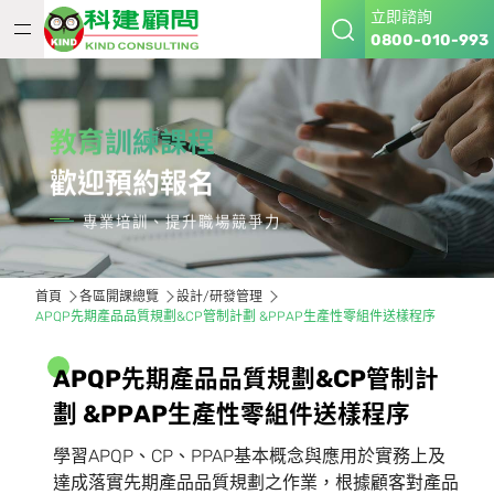
立即諮詢
0800-010-993
教育訓練課程
歡迎預約報名
專業培訓、提升職場競爭力
首頁
各區開課總覽
設計/研發管理
APQP先期產品品質規劃&CP管制計劃 &PPAP生產性零組件送樣程序
A
P
Q
P
先
期
產
品
品
質
規
劃
&
C
P
管
制
計
劃
&
P
P
A
P
生
產
性
零
組
件
送
樣
程
序
學習APQP、CP、PPAP基本概念與應用於實務上及
達成落實先期產品品質規劃之作業，根據顧客對產品