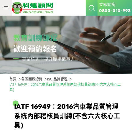
立即諮詢
0800-010-993
教育訓練課程
歡迎預約報名
專業培訓、提升職場競爭力
首頁
各區開課總覽
ISO 品質管理
IATF 16949：2016汽車業品質管理系統內部稽核員訓練(不含六大核心工
具)
I
A
T
F
1
6
9
4
9
：
2
0
1
6
汽
車
業
品
質
管
理
系
統
內
部
稽
核
員
訓
練
(
不
含
六
大
核
心
工
具
)