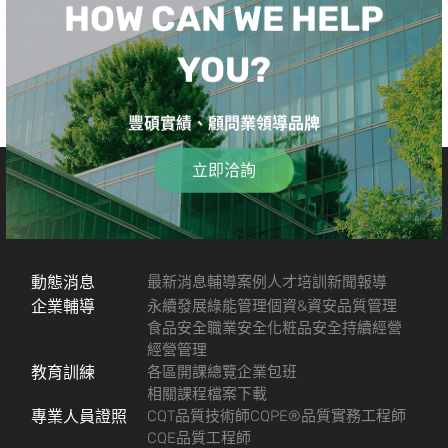
HOW CAN WE HELP
YOU?
豐碩實績、顧問業領導品牌
立即洽詢
動態消息
最新消息
輔導案例
人才培訓
新聞報導
企業輔導
永續發展
綠能管理
個資&資安
品質管理
食品安全
職業安全
化粧品安全
持續經營
經營管理
教育訓練
各區開課總覽
企業包班
相關課程檔案下載
專業人員證照
CQT品質技術師
CQPE®品質實務工程師
CQE品質工程師