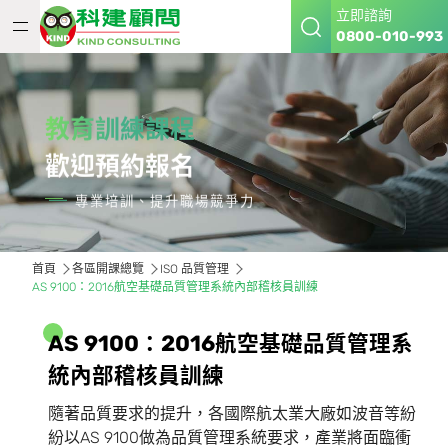
立即諮詢
0800-010-993
教育訓練課程
歡迎預約報名
專業培訓、提升職場競爭力
首頁
各區開課總覽
ISO 品質管理
AS 9100：2016航空基礎品質管理系統內部稽核員訓練
A
S
9
1
0
0
：
2
0
1
6
航
空
基
礎
品
質
管
理
系
統
內
部
稽
核
員
訓
練
隨著品質要求的提升，各國際航太業大廠如波音等紛
紛以AS 9100做為品質管理系統要求，產業將面臨衝