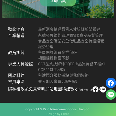
立即洽詢
動態消息
最新消息
輔導案例
人才培訓
新聞報導
企業輔導
永續發展
綠能管理
個資&資安
品質管理
食品安全
職業安全
化粧品安全
持續經營
經營管理
教育訓練
各區開課總覽
企業包班
相關課程檔案下載
專業人員證照
CQT品質技術師
CQPE®品質實務工程師
CQE品質工程師
關於科建
科建簡介
服務據點
與我們聯絡
會員專區
登入
加入會員
忘記密碼
隱私權政策
免責聲明
網站地圖
科建徵才
Follow us
Copyright © Kind Management Consulting,Co.
Design by
Grnet.