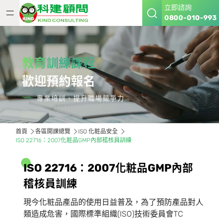
立即諮詢
0800-010-993
教育訓練課程
歡迎預約報名
專業培訓、提升職場競爭力
首頁
各區開課總覽
ISO 化粧品安全
ISO 22716：2007化粧品GMP內部稽核員訓練
I
S
O
2
2
7
1
6
：
2
0
0
7
化
粧
品
G
M
P
內
部
稽
核
員
訓
練
現今化粧品產品的使用日益普及，為了預防產品對人
類造成危害，國際標準組織(ISO)技術委員會TC