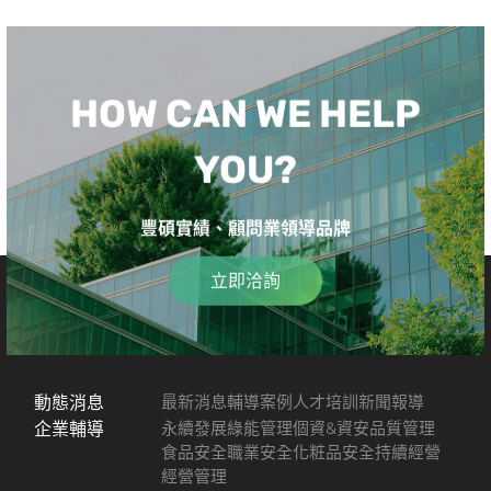
HOW CAN WE HELP
YOU?
豐碩實績、顧問業領導品牌
立即洽詢
動態消息
最新消息
輔導案例
人才培訓
新聞報導
企業輔導
永續發展
綠能管理
個資&資安
品質管理
食品安全
職業安全
化粧品安全
持續經營
經營管理