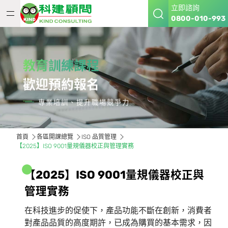
立即諮詢
0800-010-993
教育訓練課程
歡迎預約報名
專業培訓、提升職場競爭力
首頁
各區開課總覽
ISO 品質管理
【2025】ISO 9001量規儀器校正與管理實務
【
2
0
2
5
】
I
S
O
9
0
0
1
量
規
儀
器
校
正
與
管
理
實
務
在科技進步的促使下，產品功能不斷在創新，消費者
對產品品質的高度期許，已成為購買的基本需求，因