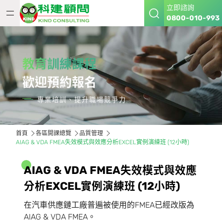
立即諮詢
0800-010-993
教育訓練課程
歡迎預約報名
專業培訓、提升職場競爭力
首頁
各區開課總覽
品質管理
AIAG & VDA FMEA失效模式與效應分析EXCEL實例演練班 (12小時)
A
I
A
G
&
V
D
A
F
M
E
A
失
效
模
式
與
效
應
分
析
E
X
C
E
L
實
例
演
練
班
(
1
2
小
時
)
在汽車供應鏈工廠普遍被使用的FMEA已經改版為
AIAG & VDA FMEA。