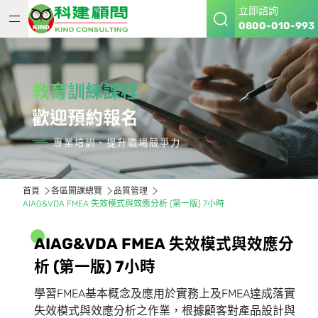
立即諮詢
0800-010-993
教育訓練課程
歡迎預約報名
專業培訓、提升職場競爭力
首頁
各區開課總覽
品質管理
AIAG&VDA FMEA 失效模式與效應分析 (第一版) 7小時
A
I
A
G
&
V
D
A
F
M
E
A
失
效
模
式
與
效
應
分
析
(
第
一
版
)
7
小
時
學習FMEA基本概念及應用於實務上及FMEA達成落實
失效模式與效應分析之作業，根據顧客對產品設計與