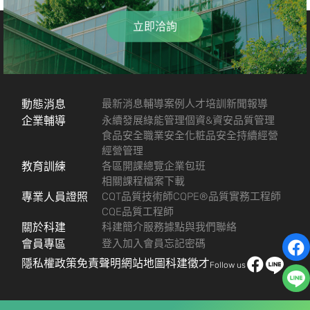
立即洽詢
動態消息
最新消息
輔導案例
人才培訓
新聞報導
企業輔導
永續發展
綠能管理
個資&資安
品質管理
食品安全
職業安全
化粧品安全
持續經營
經營管理
教育訓練
各區開課總覽
企業包班
相關課程檔案下載
專業人員證照
CQT品質技術師
CQPE®品質實務工程師
CQE品質工程師
關於科建
科建簡介
服務據點
與我們聯絡
會員專區
登入
加入會員
忘記密碼
隱私權政策
免責聲明
網站地圖
科建徵才
Follow us