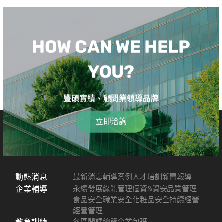
HOW CAN WE HELP
YOU?
豐碩實績、顧問業領導品牌
立即洽詢
動態消息
最新消息
輔導案例
人才培訓
新聞報導
企業輔導
永續發展
綠能管理
個資&資安
品質管理
食品安全
職業安全
化粧品安全
持續經營
經營管理
教育訓練
各區開課總覽
企業包班