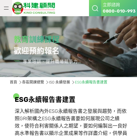
立即諮詢
0800-010-993
教育訓練課程
歡迎預約報名
專業培訓、提升職場競爭力
首頁
各區開課總覽
ISO 永續發展
ESG永續報告書建置
E
S
G
永
續
報
告
書
建
置
深入解析國內外ESG永續報告書之發展與趨勢，⽽依
照GRI架構之ESG永續報告書要如何展現公司之績
效，使符合利害關係⼈之期望，要如何編製出⼀良好
⾼⽔準報告書以顯⽰企業成果等作詳盡介紹，供學員