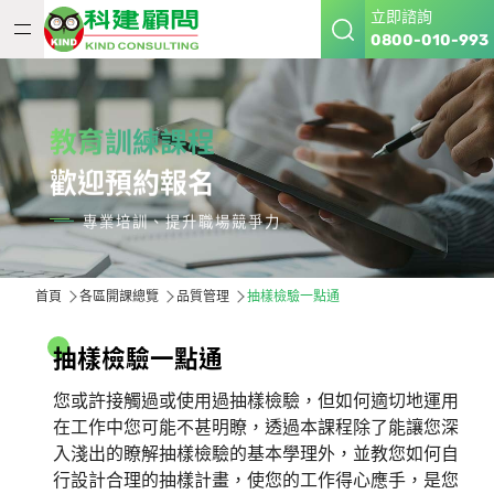
立即諮詢
0800-010-993
教育訓練課程
歡迎預約報名
專業培訓、提升職場競爭力
首頁
各區開課總覽
品質管理
抽樣檢驗一點通
抽
樣
檢
驗
一
點
通
您或許接觸過或使用過抽樣檢驗，但如何適切地運用
在工作中您可能不甚明瞭，透過本課程除了能讓您深
入淺出的瞭解抽樣檢驗的基本學理外，並教您如何自
行設計合理的抽樣計畫，使您的工作得心應手，是您