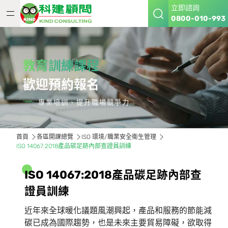
立即諮詢
0800-010-993
教育訓練課程
歡迎預約報名
專業培訓、提升職場競爭力
首頁
各區開課總覽
ISO 環境/職業安全衛生管理
ISO 14067:2018產品碳足跡內部查證員訓練
I
S
O
1
4
0
6
7
:
2
0
1
8
產
品
碳
足
跡
內
部
查
證
員
訓
練
近年來全球暖化議題風潮興起，產品和服務的節能減
碳已成為國際趨勢，也是未來主要貿易障礙，欲取得