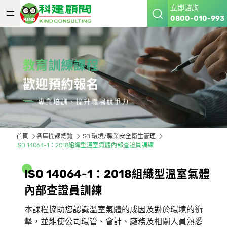
立即諮詢
0800-010-993
教育訓練課程
歡迎預約報名
專業培訓、提升職場競爭力
首頁
各區開課總覽
ISO 環境/職業安全衛生管理
ISO 14064-1：2018組織型溫室氣體內部查證員訓練
I
S
O
1
4
0
6
4
-
1
：
2
0
1
8
組
織
型
溫
室
氣
體
內
部
查
證
員
訓
練
本課程協助您認識溫室氣體的成因及對於環境的衝
擊，並能使公司環管、會計、廠務及相關人員熟悉