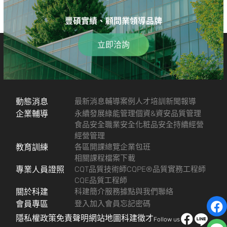
豐碩實績、顧問業領導品牌
立即洽詢
動態消息
最新消息
輔導案例
人才培訓
新聞報導
企業輔導
永續發展
綠能管理
個資&資安
品質管理
食品安全
職業安全
化粧品安全
持續經營
經營管理
教育訓練
各區開課總覽
企業包班
相關課程檔案下載
專業人員證照
CQT品質技術師
CQPE®品質實務工程師
CQE品質工程師
關於科建
科建簡介
服務據點
與我們聯絡
會員專區
登入
加入會員
忘記密碼
隱私權政策
免責聲明
網站地圖
科建徵才
Follow us