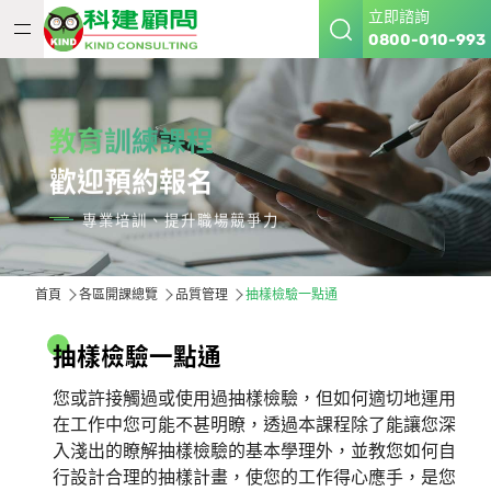
立即諮詢
0800-010-993
教育訓練課程
歡迎預約報名
專業培訓、提升職場競爭力
首頁
各區開課總覽
品質管理
抽樣檢驗一點通
抽
樣
檢
驗
一
點
通
您或許接觸過或使用過抽樣檢驗，但如何適切地運用
在工作中您可能不甚明瞭，透過本課程除了能讓您深
入淺出的瞭解抽樣檢驗的基本學理外，並教您如何自
行設計合理的抽樣計畫，使您的工作得心應手，是您