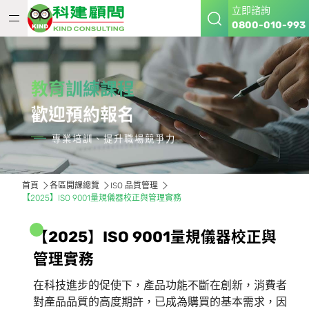
立即諮詢
0800-010-993
教育訓練課程
歡迎預約報名
專業培訓、提升職場競爭力
首頁
各區開課總覽
ISO 品質管理
【2025】ISO 9001量規儀器校正與管理實務
【
2
0
2
5
】
I
S
O
9
0
0
1
量
規
儀
器
校
正
與
管
理
實
務
在科技進步的促使下，產品功能不斷在創新，消費者
對產品品質的高度期許，已成為購買的基本需求，因