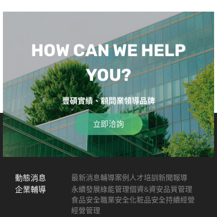
HOW CAN WE HELP
YOU?
豐碩實績、顧問業領導品牌
立即洽詢
動態消息
最新消息
輔導案例
人才培訓
新聞報導
企業輔導
永續發展
綠能管理
個資&資安
品質管理
食品安全
職業安全
化粧品安全
持續經營
經營管理