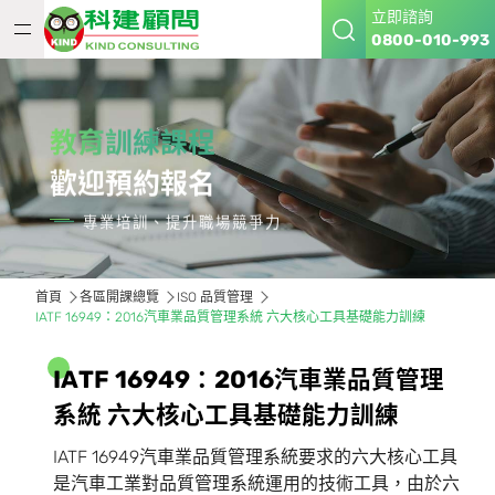
立即諮詢
0800-010-993
教育訓練課程
歡迎預約報名
專業培訓、提升職場競爭力
首頁
各區開課總覽
ISO 品質管理
IATF 16949：2016汽車業品質管理系統 六大核心工具基礎能力訓練
I
A
T
F
1
6
9
4
9
：
2
0
1
6
汽
車
業
品
質
管
理
系
統
六
大
核
心
工
具
基
礎
能
力
訓
練
IATF 16949汽車業品質管理系統要求的六大核心工具
是汽車工業對品質管理系統運用的技術工具，由於六