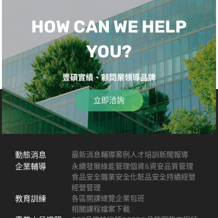
HOW CAN WE HELP
YOU?
豐碩實績、顧問業領導品牌
立即洽詢
動態消息
最新消息
輔導案例
人才培訓
新聞報導
企業輔導
永續發展
綠能管理
個資&資安
品質管理
食品安全
職業安全
化粧品安全
持續經營
經營管理
教育訓練
各區開課總覽
企業包班
相關課程檔案下載