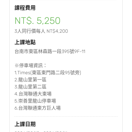
課程費用
NT$. 5,250
3人同行價每人 NT$4,200
上課地點
台南市東區林森路一段395號9F-11
※停車場資訊：
1.Times(東區東門路二段95號旁)
2.龍山里第一區
3.龍山里第二區
4.台灣聯通大東場
5.崇善里龍山停車場
6.台灣聯通東方巨人場
上課日期