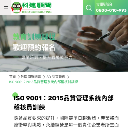
立即諮詢
0800-010-993
教育訓練課程
歡迎預約報名
專業培訓、提升職場競爭力
首頁
各區開課總覽
ISO 品質管理
ISO 9001：2015品質管理系統內部稽核員訓練
I
S
O
9
0
0
1
：
2
0
1
5
品
質
管
理
系
統
內
部
稽
核
員
訓
練
隨著品質要求的提升，國際競爭日趨激烈，產業將面
臨衝擊與挑戰，永續經營是每一個責任企業者所需面