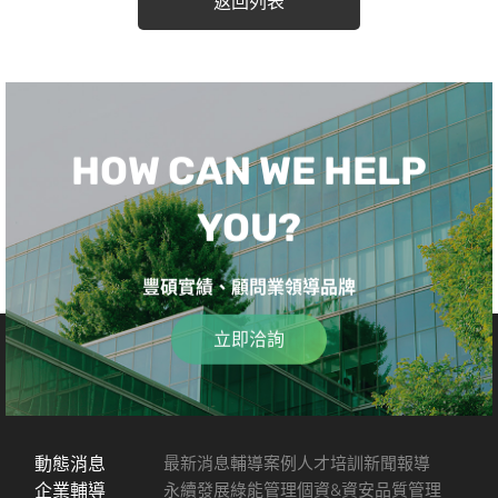
返回列表
HOW CAN WE HELP
YOU?
豐碩實績、顧問業領導品牌
立即洽詢
動態消息
最新消息
輔導案例
人才培訓
新聞報導
企業輔導
永續發展
綠能管理
個資&資安
品質管理