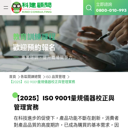
立即諮詢
0800-010-993
教育訓練課程
歡迎預約報名
專業培訓、提升職場競爭力
首頁
各區開課總覽
ISO 品質管理
【2025】ISO 9001量規儀器校正與管理實務
【
2
0
2
5
】
I
S
O
9
0
0
1
量
規
儀
器
校
正
與
管
理
實
務
在科技進步的促使下，產品功能不斷在創新，消費者
對產品品質的高度期許，已成為購買的基本需求，因