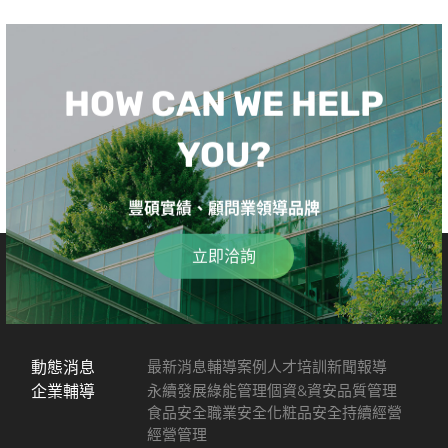
HOW CAN WE HELP
YOU?
豐碩實績、顧問業領導品牌
立即洽詢
動態消息
最新消息
輔導案例
人才培訓
新聞報導
企業輔導
永續發展
綠能管理
個資&資安
品質管理
食品安全
職業安全
化粧品安全
持續經營
經營管理