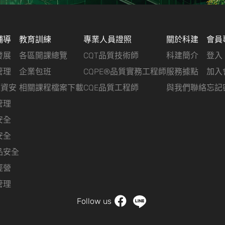
輔導
教育訓練
專業人員證照
關於科建
會員
發展
各區開課總覽
CQT品質技術師
科建簡介
登入
管理
企業包班
CQPE®品質實務工程師
服務據點
加入
&資安
相關課程檔案下載
CQE品質工程師
與我們聯絡
忘記
管理
安全
安全
品安全
經營
管理
Follow us