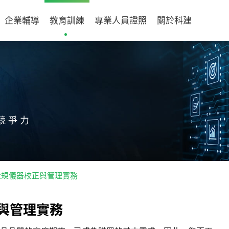
企業輔導
教育訓練
專業人員證照
關於科建
競爭力
001量規儀器校正與管理實務
與
管
理
實
務