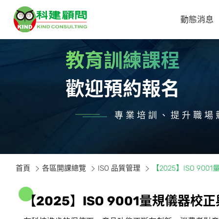
動態消息
教育訓練課程
歡迎預約報名
專業培訓、提升職場
首頁
各區開課總覽
ISO 品質管理
【2025】ISO 9
【
2
0
2
5
】
I
S
O
9
0
0
1
量
規
儀
器
校
正