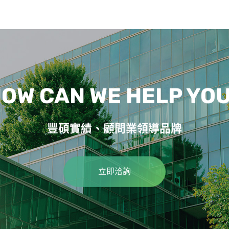
OW CAN WE HELP YO
豐碩實績、顧問業領導品牌
立即洽詢