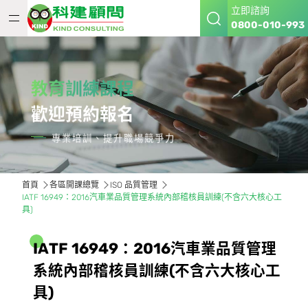
立即諮詢
0800-010-993
教育訓練課程
歡迎預約報名
專業培訓、提升職場競爭力
首頁
各區開課總覽
ISO 品質管理
IATF 16949：2016汽車業品質管理系統內部稽核員訓練(不含六大核心工
具)
I
A
T
F
1
6
9
4
9
：
2
0
1
6
汽
車
業
品
質
管
理
系
統
內
部
稽
核
員
訓
練
(
不
含
六
大
核
心
工
具
)