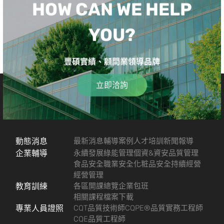
HOW CAN WE HELP
YOU?
豐碩實績、顧問業領導品牌
立即洽詢
動態消息
最新消息
輔導案例
人才培訓
新聞報導
企業輔導
永續發展
綠能管理
個資&資安
品質管理
食品安全
職業安全
化粧品安全
持續經營
經營管理
教育訓練
各區開課總覽
企業包班
相關課程檔案下載
專業人員證照
CQT品質技術師
CQPE®品質實務工程師
CQE品質工程師