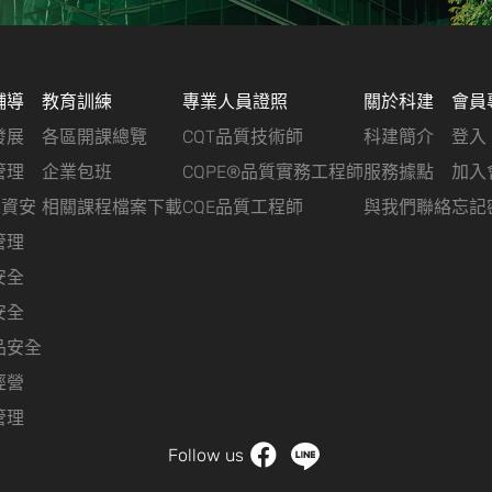
輔導
教育訓練
專業人員證照
關於科建
會員
發展
各區開課總覽
CQT品質技術師
科建簡介
登入
管理
企業包班
CQPE®品質實務工程師
服務據點
加入
&資安
相關課程檔案下載
CQE品質工程師
與我們聯絡
忘記
管理
安全
安全
品安全
經營
管理
Follow us