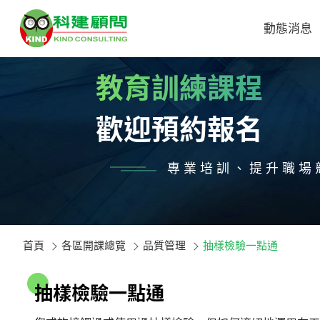
動態消息
教育訓練課程
歡迎預約報名
專業培訓、提升職場
首頁
各區開課總覽
品質管理
抽樣檢驗一點通
抽
樣
檢
驗
一
點
通