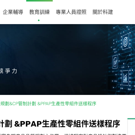
企業輔導
教育訓練
專業人員證照
關於科建
競爭力
質規劃&CP管制計劃 &PPAP生產性零組件送樣程序
計
劃
&
P
P
A
P
生
產
性
零
組
件
送
樣
程
序