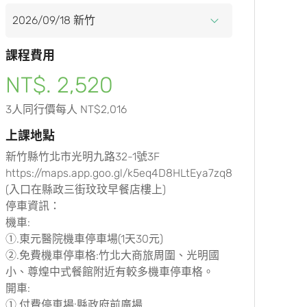
課程費用
NT$. 2,520
3人同行價每人 NT$2,016
上課地點
新竹縣竹北市光明九路32-1號3F
https://maps.app.goo.gl/k5eq4D8HLtEya7zq8
(入口在縣政三街玟玟早餐店樓上)
停車資訊：
機車:
①.東元醫院機車停車場(1天30元)
②.免費機車停車格:竹北大商旅周圍、光明國
小、尊煌中式餐館附近有較多機車停車格。
開車:
①.付費停車場:縣政府前廣場