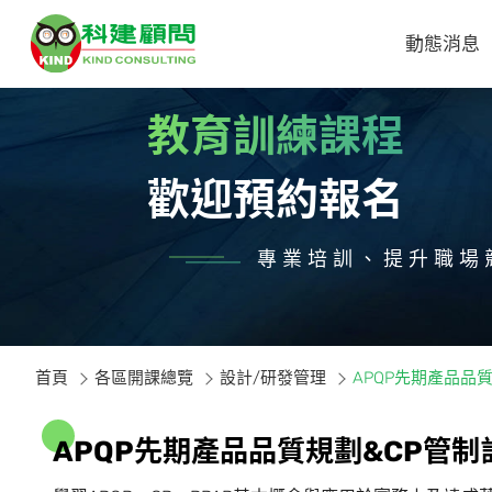
動態消息
教育訓練課程
歡迎預約報名
專業培訓、提升職場
首頁
各區開課總覽
設計/研發管理
APQP先期產品品
A
P
Q
P
先
期
產
品
品
質
規
劃
&
C
P
管
制