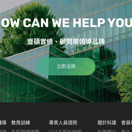
OW CAN WE HELP YO
豐碩實績、顧問業領導品牌
立即洽詢
輔導
教育訓練
專業人員證照
關於科建
會員