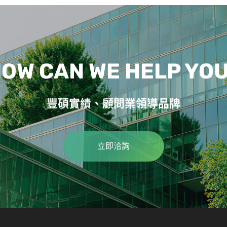
OW CAN WE HELP YO
豐碩實績、顧問業領導品牌
立即洽詢