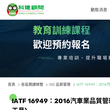
動態消息
教育訓練課程
歡迎預約報名
專業培訓、提升職場
首頁
各區開課總覽
ISO 品質管理
IATF 16949：
I
A
T
F
1
6
9
4
9
：
2
0
1
6
汽
車
業
品
質
管