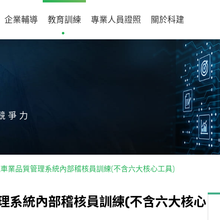
企業輔導
教育訓練
專業人員證照
關於科建
競爭力
2016汽車業品質管理系統內部稽核員訓練(不含六大核心工具)
理
系
統
內
部
稽
核
員
訓
練
(
不
含
六
大
核
心