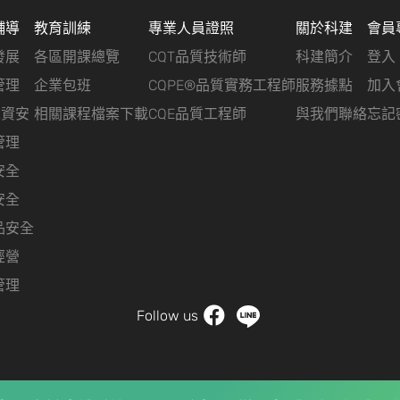
輔導
教育訓練
專業人員證照
關於科建
會員
發展
各區開課總覽
CQT品質技術師
科建簡介
登入
管理
企業包班
CQPE®品質實務工程師
服務據點
加入
&資安
相關課程檔案下載
CQE品質工程師
與我們聯絡
忘記
管理
安全
安全
品安全
經營
管理
Follow us