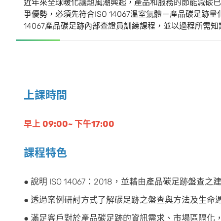
近年來全球暖化議題風潮興起，產品和服務的節能減碳已
爭優勢，必須先符合ISO 14067溫室氣體－產品碳足
14067產品碳足跡內部查證員訓練課程，並以過程所需知識
上課時間
早上 09:00~ 下午17:00
課程特色
● 說明 ISO 14067：2018，並藉由產品碳足
● 透過案例研討方式了解碳足跡之盤查與方法及生命
● 滿足客戶對於產品碳足跡的資訊需求、市場區隔化