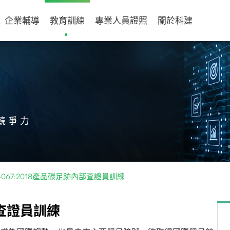
企業輔導
教育訓練
專業人員證照
關於科建
競爭力
 14067:2018產品碳足跡內部查證員訓練
查
證
員
訓
練