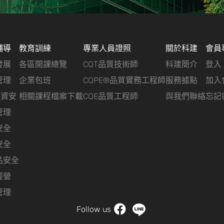
輔導
教育訓練
專業人員證照
關於科建
會員
發展
各區開課總覽
CQT品質技術師
科建簡介
登入
管理
企業包班
CQPE®品質實務工程師
服務據點
加入
&資安
相關課程檔案下載
CQE品質工程師
與我們聯絡
忘記
管理
安全
安全
品安全
經營
管理
Follow us