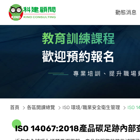
動態消息
教育訓練課程
歡迎預約報名
專業培訓、提升職場
首頁
各區開課總覽
ISO 環境/職業安全衛生管理
ISO
I
S
O
1
4
0
6
7
:
2
0
1
8
產
品
碳
足
跡
內
部