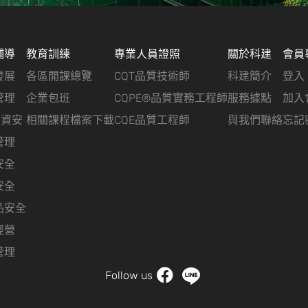
輔導
教育訓練
專業人員證照
關於科建
會員
發展
各區開課總覽
CQT品質技術師
科建簡介
登入
管理
企業包班
CQPE®品質實務工程師
服務據點
加入
&資安
相關課程檔案下載
CQE品質工程師
與我們聯絡
忘記
管理
安全
安全
品安全
經營
管理
Follow us