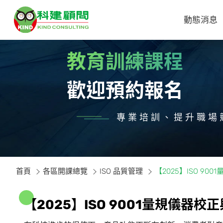
動態消息
教育訓練課程
歡迎預約報名
專業培訓、提升職場
首頁
各區開課總覽
ISO 品質管理
【2025】ISO 9
【
2
0
2
5
】
I
S
O
9
0
0
1
量
規
儀
器
校
正