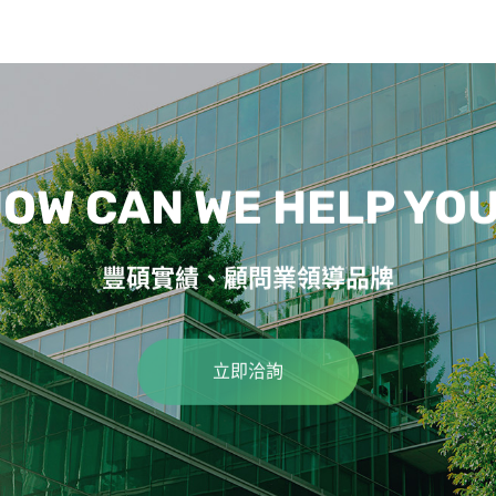
OW CAN WE HELP YO
豐碩實績、顧問業領導品牌
立即洽詢