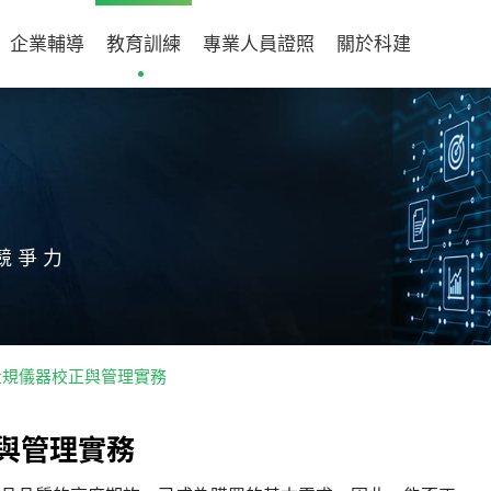
企業輔導
教育訓練
專業人員證照
關於科建
競爭力
001量規儀器校正與管理實務
與
管
理
實
務