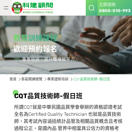
立即諮詢
0800-010-993
教育訓練課程
歡迎預約報名
專業培訓、提升職場競爭力
首頁
各區開課總覽
專業證照培訓
CQT品質技術師-假日班
C
Q
T
品
質
技
術
師
-
假
日
班
所謂CQT就是中華民國品質學會舉辦的資格認證考試
全名為Certified Quality Technician 也就是品質技術
師，其考試內容涵括統計品管及相關品質概念且考核
過程公正，是國內品 管界中相當具公信力的資格考