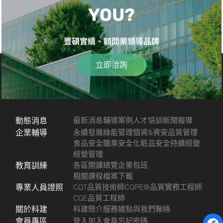
YOU?
豐碩實績、顧問業領導品牌
立即洽詢
動態消息
最新消息
輔導案例
人才培訓
新聞報導
企業輔導
永續發展
綠能管理
個資&資安
品質管理
食品安全
職業安全
化粧品安全
持續經營
經營管理
教育訓練
各區開課總覽
企業包班
相關課程檔案下載
專業人員證照
CQT品質技術師
CQPE®品質實務工程師
CQE品質工程師
關於科建
科建簡介
服務據點
與我們聯絡
會員專區
登入
加入會員
忘記密碼