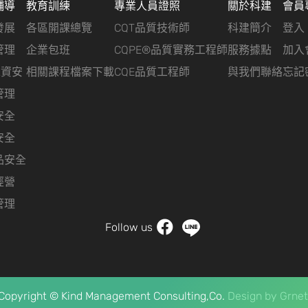
輔導
教育訓練
專業人員證照
關於科建
會員
發展
各區開課總覽
CQT品質技術師
科建簡介
登入
管理
企業包班
CQPE®品質實務工程師
服務據點
加入
&資安
相關課程檔案下載
CQE品質工程師
與我們聯絡
忘記
管理
安全
安全
品安全
經營
管理
Follow us
Copyright © Kind Management Consulting,Co.
Design by
Grnet