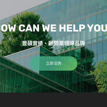
OW CAN WE HELP YO
豐碩實績、顧問業領導品牌
立即洽詢