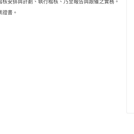
稽核安排與計劃、執行稽核、乃至報告與跟催之實務。
業證書。