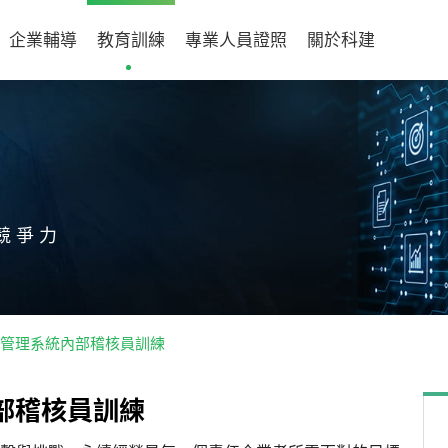
企業輔導
教育訓練
專業人員證照
關於科建
競爭力
15品質管理系統內部稽核員訓練
部
稽
核
員
訓
練