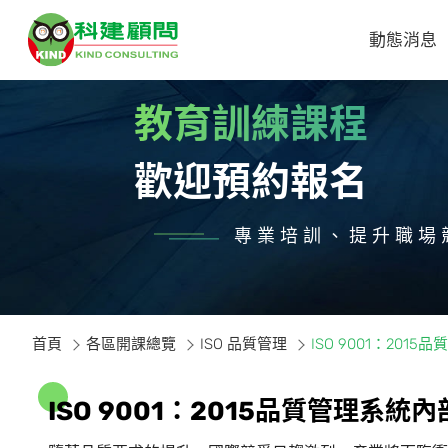
動態消息
教育訓練課程
歡迎預約報名
專業培訓、提升職場
首頁
各區開課總覽
ISO 品質管理
ISO 9001：20
I
S
O
9
0
0
1
：
2
0
1
5
品
質
管
理
系
統
內