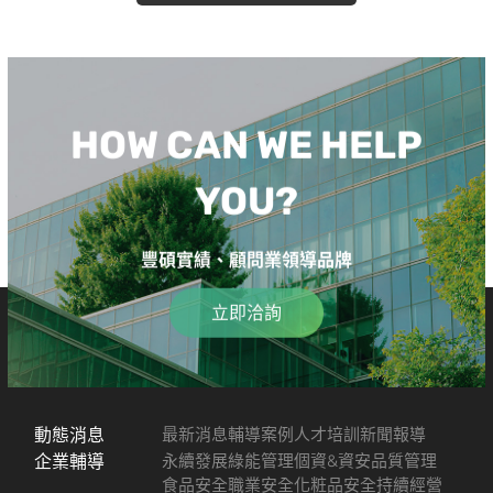
HOW CAN WE HELP
YOU?
豐碩實績、顧問業領導品牌
立即洽詢
動態消息
最新消息
輔導案例
人才培訓
新聞報導
企業輔導
永續發展
綠能管理
個資&資安
品質管理
食品安全
職業安全
化粧品安全
持續經營