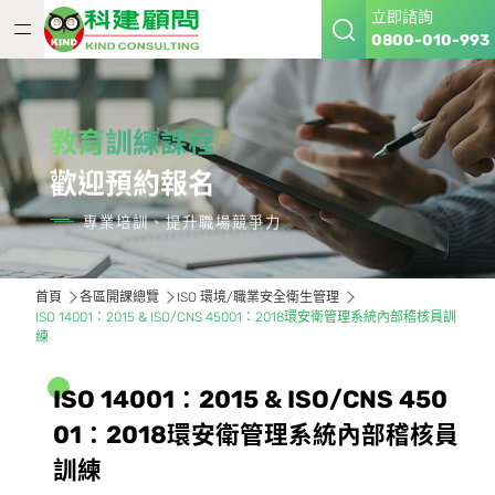
立即諮詢
0800-010-993
教育訓練課程
歡迎預約報名
專業培訓、提升職場競爭力
首頁
各區開課總覽
ISO 環境/職業安全衛生管理
ISO 14001：2015 & ISO/CNS 45001：2018環安衛管理系統內部稽核員訓
練
I
S
O
1
4
0
0
1
：
2
0
1
5
&
I
S
O
/
C
N
S
4
5
0
0
1
：
2
0
1
8
環
安
衛
管
理
系
統
內
部
稽
核
員
訓
練