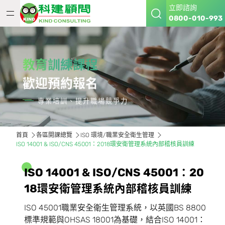
立即諮詢
0800-010-993
教育訓練課程
歡迎預約報名
專業培訓、提升職場競爭力
首頁
各區開課總覽
ISO 環境/職業安全衛生管理
ISO 14001 & ISO/CNS 45001：2018環安衛管理系統內部稽核員訓練
I
S
O
1
4
0
0
1
&
I
S
O
/
C
N
S
4
5
0
0
1
：
2
0
1
8
環
安
衛
管
理
系
統
內
部
稽
核
員
訓
練
ISO 45001職業安全衛生管理系統，以英國BS 8800
標準規範與OHSAS 18001為基礎，結合ISO 14001：