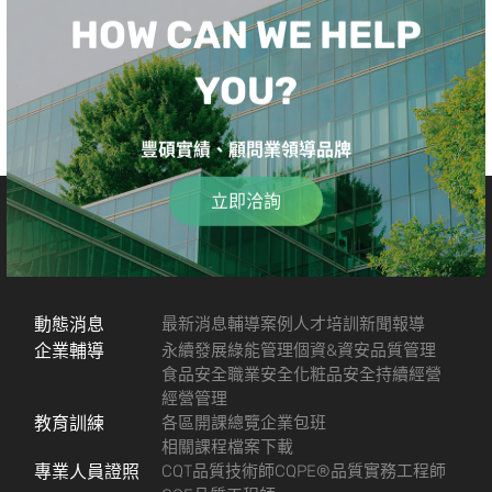
HOW CAN WE HELP
YOU?
豐碩實績、顧問業領導品牌
立即洽詢
動態消息
最新消息
輔導案例
人才培訓
新聞報導
企業輔導
永續發展
綠能管理
個資&資安
品質管理
食品安全
職業安全
化粧品安全
持續經營
經營管理
教育訓練
各區開課總覽
企業包班
相關課程檔案下載
專業人員證照
CQT品質技術師
CQPE®品質實務工程師