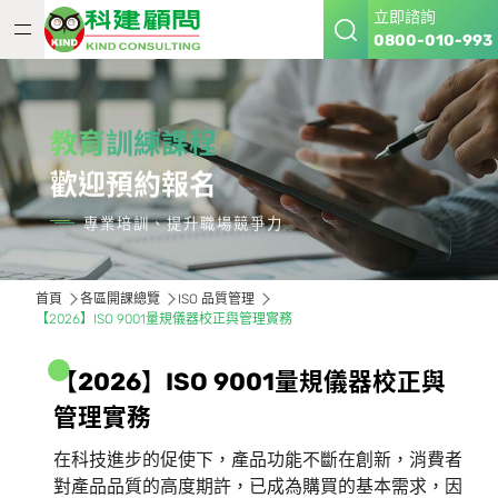
立即諮詢
0800-010-993
教育訓練課程
歡迎預約報名
專業培訓、提升職場競爭力
首頁
各區開課總覽
ISO 品質管理
【2026】ISO 9001量規儀器校正與管理實務
【
2
0
2
6
】
I
S
O
9
0
0
1
量
規
儀
器
校
正
與
管
理
實
務
在科技進步的促使下，產品功能不斷在創新，消費者
對產品品質的高度期許，已成為購買的基本需求，因