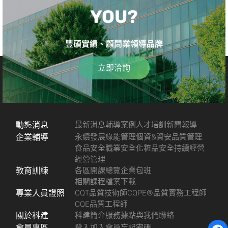
YOU?
豐碩實績、顧問業領導品牌
立即洽詢
動態消息
最新消息
輔導案例
人才培訓
新聞報導
企業輔導
永續發展
綠能管理
個資&資安
品質管理
食品安全
職業安全
化粧品安全
持續經營
經營管理
教育訓練
各區開課總覽
企業包班
相關課程檔案下載
專業人員證照
CQT品質技術師
CQPE®品質實務工程師
CQE品質工程師
關於科建
科建簡介
服務據點
與我們聯絡
會員專區
登入
加入會員
忘記密碼