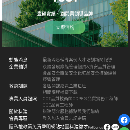
豐碩實績、顧問業領導品牌
立即洽詢
動態消息
最新消息
輔導案例
人才培訓
新聞報導
企業輔導
永續發展
綠能管理
個資&資安
品質管理
食品安全
職業安全
化粧品安全
持續經營
經營管理
教育訓練
各區開課總覽
企業包班
相關課程檔案下載
專業人員證照
CQT品質技術師
CQPE®品質實務工程師
CQE品質工程師
關於科建
科建簡介
服務據點
與我們聯絡
會員專區
登入
加入會員
忘記密碼
隱私權政策
免責聲明
網站地圖
科建徵才
Follow us