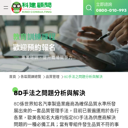
立即諮詢
0800-010-993
教育訓練課程
歡迎預約報名
專業培訓、提升職場競爭力
首頁
各區開課總覽
品質管理
8D手法之問題分析與解決
8
D
手
法
之
問
題
分
析
與
解
決
8D係世界知名汽車製造業廠商為確保品質水準所發
展出來的一套品質管理手法，目前已普遍運用於各行
各業，歐美各知名大廠均指定8D手法為供應商解決
問題的一種必備工具；當有零組件發生品質不符的事