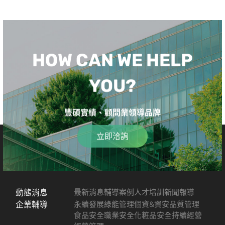
HOW CAN WE HELP
YOU?
豐碩實績、顧問業領導品牌
立即洽詢
動態消息
最新消息
輔導案例
人才培訓
新聞報導
企業輔導
永續發展
綠能管理
個資&資安
品質管理
食品安全
職業安全
化粧品安全
持續經營