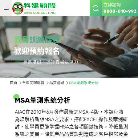
立即諮詢
0800-010-993
教育訓練課程
歡迎預約報名
專業培訓、提升職場競爭力
首頁
各區開課總覽
品質管理
MSA量測系統分析
M
S
A
量
測
系
統
分
析
AIAG在2010年6月發佈最新之MSA-4版，本課程將
為您解析新版MSA之要求，搭配EXCEL操作及案例研
討，使學員更能掌握MSA之各項關鍵技術，降低量測
系統之變異，降低產品品質誤判造成之客戶抱怨及金