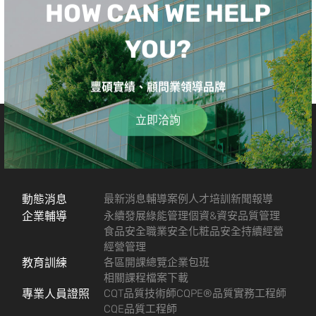
HOW CAN WE HELP
YOU?
豐碩實績、顧問業領導品牌
立即洽詢
動態消息
最新消息
輔導案例
人才培訓
新聞報導
企業輔導
永續發展
綠能管理
個資&資安
品質管理
食品安全
職業安全
化粧品安全
持續經營
經營管理
教育訓練
各區開課總覽
企業包班
相關課程檔案下載
專業人員證照
CQT品質技術師
CQPE®品質實務工程師
CQE品質工程師