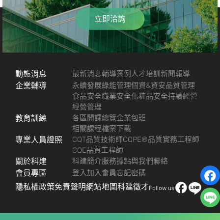
立即洽詢
動態消息
最新消息
輔導案例
人才培訓
新聞報導
企業輔導
永續發展
綠能管理
個資&資安
品質管理
食品安全
職業安全
化粧品安全
持續經營
經營管理
教育訓練
各區開課總覽
企業包班
相關課程檔案下載
專業人員證照
CQT品質技術師
CQPE®品質實務工程師
CQE品質工程師
關於科建
科建簡介
服務據點
與我們聯絡
會員專區
登入
加入會員
忘記密碼
隱私權政策
免責聲明
網站地圖
科建徵才
Follow us