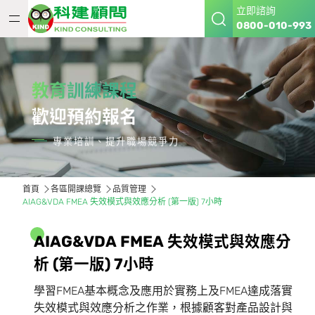
立即諮詢
0800-010-993
教育訓練課程
歡迎預約報名
專業培訓、提升職場競爭力
首頁
各區開課總覽
品質管理
AIAG&VDA FMEA 失效模式與效應分析 (第一版) 7小時
A
I
A
G
&
V
D
A
F
M
E
A
失
效
模
式
與
效
應
分
析
(
第
一
版
)
7
小
時
學習FMEA基本概念及應用於實務上及FMEA達成落實
失效模式與效應分析之作業，根據顧客對產品設計與