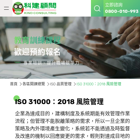
立即諮詢
0800-010-993
教育訓練課程
歡迎預約報名
專業培訓、提升職場競爭力
首頁
各區開課總覽
ISO 品質管理
ISO 31000：2018 風險管理
I
S
O
3
1
0
0
0
：
2
0
1
8
風
險
管
理
企業為達成目的，建構制度及系統期能有效管理作業
流程；但管理不能脫離策略的需求，所以一旦企業的
策略及內外環境產生變化，系統若不能透過及時監督
及改進的機制以回應變更的需求，輕則對達成目地的