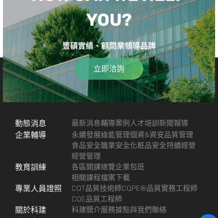
YOU?
豐碩實績、顧問業領導品牌
立即洽詢
動態消息
最新消息
輔導案例
人才培訓
新聞報導
企業輔導
永續發展
綠能管理
個資&資安
品質管理
食品安全
職業安全
化粧品安全
持續經營
經營管理
教育訓練
各區開課總覽
企業包班
相關課程檔案下載
專業人員證照
CQT品質技術師
CQPE®品質實務工程師
CQE品質工程師
關於科建
科建簡介
服務據點
與我們聯絡