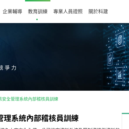
企業輔導
教育訓練
專業人員證照
關於科建
競爭力
2022資訊安全管理系統內部稽核員訓練
管
理
系
統
內
部
稽
核
員
訓
練