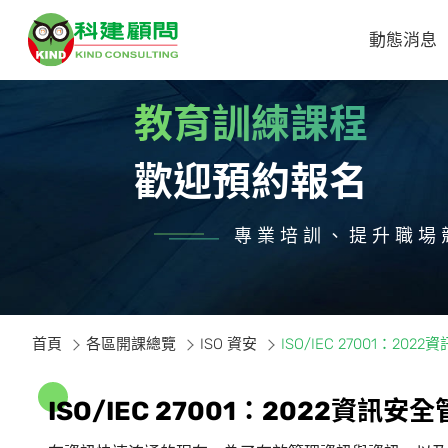
動態消息
教育訓練課程
歡迎預約報名
專業培訓、提升職場
首頁
各區開課總覽
ISO 資安
ISO/IEC 27001：
I
S
O
/
I
E
C
2
7
0
0
1
：
2
0
2
2
資
訊
安
全