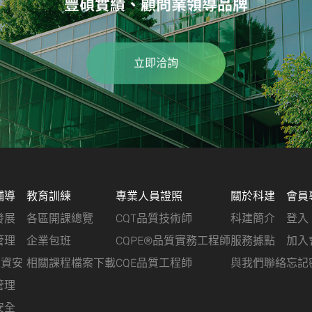
豐碩實績、顧問業領導品牌
立即洽詢
輔導
教育訓練
專業人員證照
關於科建
會員
發展
各區開課總覽
CQT品質技術師
科建簡介
登入
管理
企業包班
CQPE®品質實務工程師
服務據點
加入
&資安
相關課程檔案下載
CQE品質工程師
與我們聯絡
忘記
管理
安全