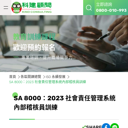
立即諮詢
0800-010-993
教育訓練課程
歡迎預約報名
專業培訓、提升職場競爭力
首頁
各區開課總覽
ISO 永續發展
SA 8000：2023 社會責任管理系統內部稽核員訓練
S
A
8
0
0
0
：
2
0
2
3
社
會
責
任
管
理
系
統
內
部
稽
核
員
訓
練
SHARE