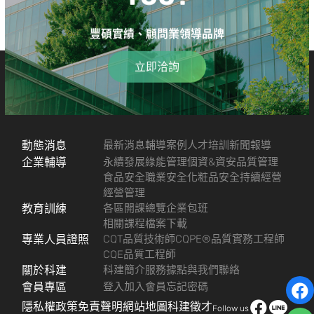
豐碩實績、顧問業領導品牌
立即洽詢
動態消息
最新消息
輔導案例
人才培訓
新聞報導
企業輔導
永續發展
綠能管理
個資&資安
品質管理
食品安全
職業安全
化粧品安全
持續經營
經營管理
教育訓練
各區開課總覽
企業包班
相關課程檔案下載
專業人員證照
CQT品質技術師
CQPE®品質實務工程師
CQE品質工程師
關於科建
科建簡介
服務據點
與我們聯絡
會員專區
登入
加入會員
忘記密碼
隱私權政策
免責聲明
網站地圖
科建徵才
Follow us