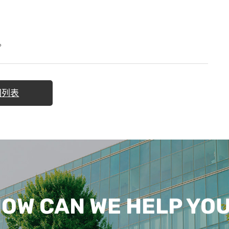
。
回列表
OW CAN WE HELP YO