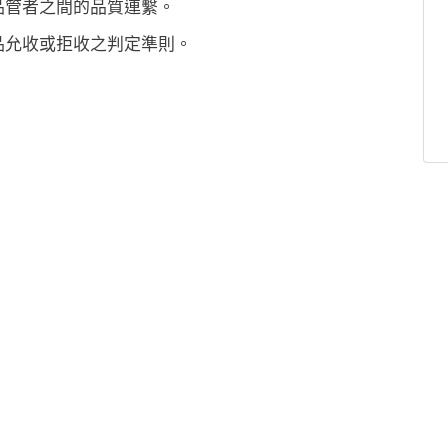
品管者之間的品質連繫。
品允收或拒收之判定準則。