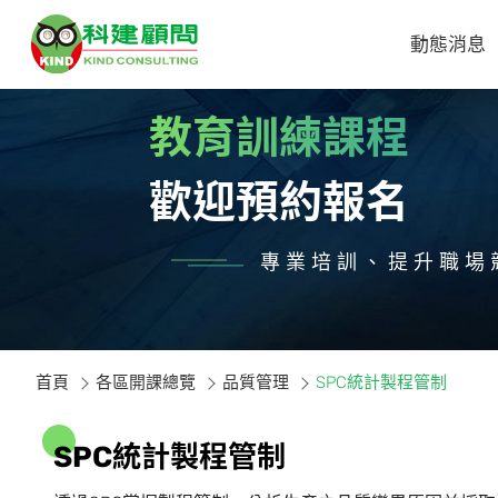
動態消息
教育訓練課程
歡迎預約報名
專業培訓、提升職場
首頁
各區開課總覽
品質管理
SPC統計製程管制
S
P
C
統
計
製
程
管
制