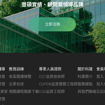
豐碩實績、顧問業領導品牌
立即洽詢
輔導
教育訓練
專業人員證照
關於科建
會員
發展
各區開課總覽
CQT品質技術師
科建簡介
登入
管理
企業包班
CQPE®品質實務工程師
服務據點
加入
&資安
相關課程檔案下載
CQE品質工程師
與我們聯絡
忘記
管理