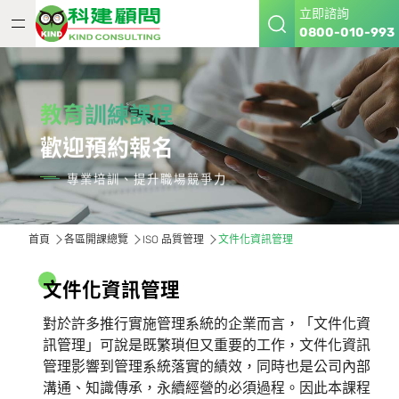
立即諮詢
0800-010-993
教育訓練課程
歡迎預約報名
專業培訓、提升職場競爭力
首頁
各區開課總覽
ISO 品質管理
文件化資訊管理
文
件
化
資
訊
管
理
對於許多推行實施管理系統的企業而言，「文件化資
訊管理」可說是既繁瑣但又重要的工作，文件化資訊
管理影響到管理系統落實的績效，同時也是公司內部
溝通、知識傳承，永續經營的必須過程。因此本課程