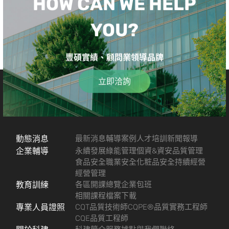
HOW CAN WE HELP
YOU?
豐碩實績、顧問業領導品牌
立即洽詢
動態消息
最新消息
輔導案例
人才培訓
新聞報導
企業輔導
永續發展
綠能管理
個資&資安
品質管理
食品安全
職業安全
化粧品安全
持續經營
經營管理
教育訓練
各區開課總覽
企業包班
相關課程檔案下載
專業人員證照
CQT品質技術師
CQPE®品質實務工程師
CQE品質工程師