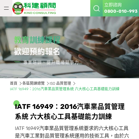
立即諮詢
0800-010-993
教育訓練課程
歡迎預約報名
專業培訓、提升職場競爭力
首頁
各區開課總覽
ISO 品質管理
IATF 16949：2016汽車業品質管理系統 六大核心工具基礎能力訓練
I
A
T
F
1
6
9
4
9
：
2
0
1
6
汽
車
業
品
質
管
理
系
統
六
大
核
心
工
具
基
礎
能
力
訓
練
IATF 16949汽車業品質管理系統要求的六大核心工具
是汽車工業對品質管理系統運用的技術工具，由於六