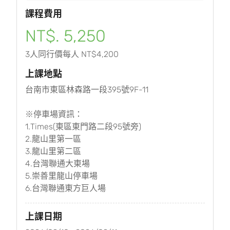
課程費用
NT$. 5,250
3人同行價每人 NT$4,200
上課地點
台南市東區林森路一段395號9F-11
※停車場資訊：
1.Times(東區東門路二段95號旁)
2.龍山里第一區
3.龍山里第二區
4.台灣聯通大東場
5.崇善里龍山停車場
6.台灣聯通東方巨人場
上課日期