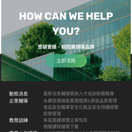
HOW CAN WE HELP
YOU?
豐碩實績、顧問業領導品牌
立即洽詢
動態消息
最新消息
輔導案例
人才培訓
新聞報導
企業輔導
永續發展
綠能管理
個資&資安
品質管理
食品安全
職業安全
化粧品安全
持續經營
經營管理
教育訓練
各區開課總覽
企業包班
相關課程檔案下載