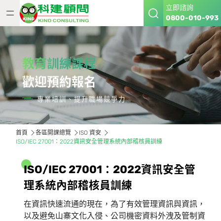
立即諮詢
0800-010-993
教育訓練課程
歡迎預約報名
專業培訓、提升職場競爭力
首頁
各區開課總覽
ISO 資安
ISO/IEC 27001：2022資訊安全管理系統內部稽核員訓練
I
S
O
/
I
E
C
2
7
0
0
1
：
2
0
2
2
資
訊
安
全
管
理
系
統
內
部
稽
核
員
訓
練
在資訊快速流通的現在，為了有效管理資訊與資訊，
以及避免山寨文化入侵、公司機密資料外洩及管制資