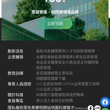
豐碩實績、顧問業領導品牌
立即洽詢
動態消息
最新消息
輔導案例
人才培訓
新聞報導
企業輔導
永續發展
綠能管理
個資&資安
品質管理
食品安全
職業安全
化粧品安全
持續經營
經營管理
教育訓練
各區開課總覽
企業包班
相關課程檔案下載
專業人員證照
CQT品質技術師
CQPE®品質實務工程師
CQE品質工程師
關於科建
科建簡介
服務據點
與我們聯絡
會員專區
登入
加入會員
忘記密碼
隱私權政策
免責聲明
網站地圖
科建徵才
Follow us