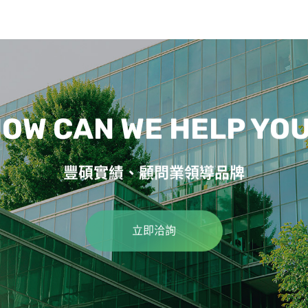
OW CAN WE HELP YO
豐碩實績、顧問業領導品牌
立即洽詢