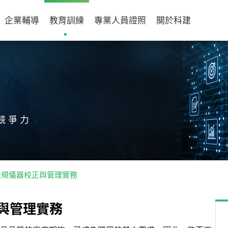
企業輔導
教育訓練
專業人員證照
關於科建
競爭力
001量規儀器校正與管理實務
與
管
理
實
務