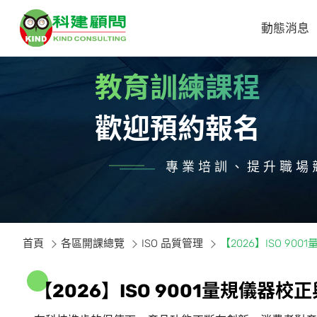
動態消息
教育訓練課程
歡迎預約報名
專業培訓、提升職場
首頁
各區開課總覽
ISO 品質管理
【2026】ISO 9
【
2
0
2
6
】
I
S
O
9
0
0
1
量
規
儀
器
校
正