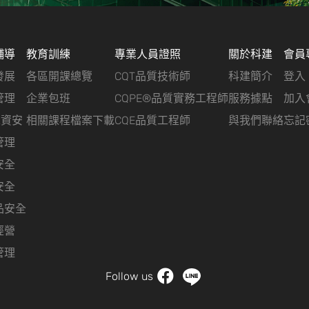
輔導
教育訓練
專業人員證照
關於科建
會員
發展
各區開課總覽
CQT品質技術師
科建簡介
登入
管理
企業包班
CQPE®品質實務工程師
服務據點
加入
&資安
相關課程檔案下載
CQE品質工程師
與我們聯絡
忘記
管理
安全
安全
品安全
經營
管理
Follow us