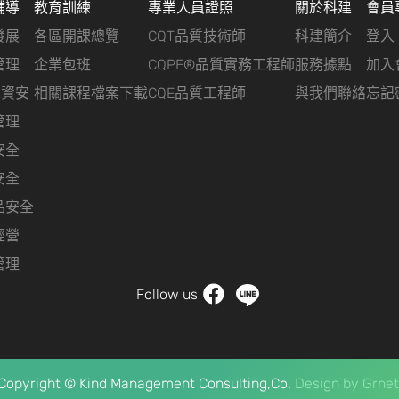
輔導
教育訓練
專業人員證照
關於科建
會員
發展
各區開課總覽
CQT品質技術師
科建簡介
登入
管理
企業包班
CQPE®品質實務工程師
服務據點
加入
&資安
相關課程檔案下載
CQE品質工程師
與我們聯絡
忘記
管理
安全
安全
品安全
經營
管理
Follow us
Copyright © Kind Management Consulting,Co.
Design by
Grnet