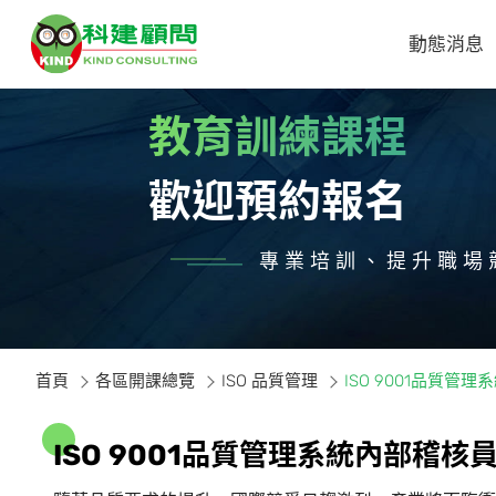
動態消息
教育訓練課程
歡迎預約報名
專業培訓、提升職場
首頁
各區開課總覽
ISO 品質管理
ISO 9001品質管
I
S
O
9
0
0
1
品
質
管
理
系
統
內
部
稽
核