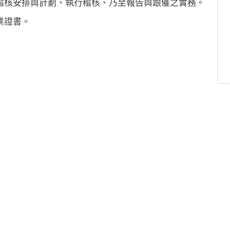
稽核安排與計劃、執行稽核、乃至報告與跟催之實務。
業證書。