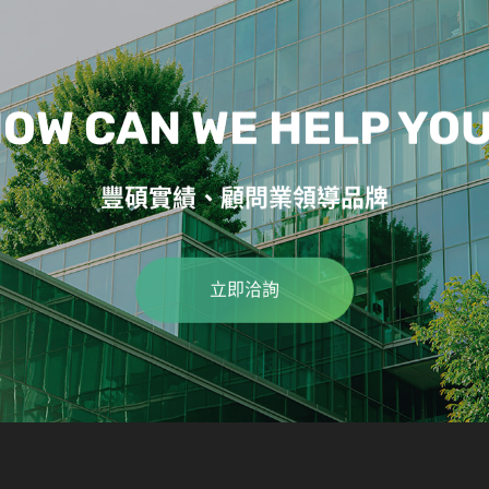
OW CAN WE HELP YO
豐碩實績、顧問業領導品牌
立即洽詢