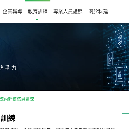
企業輔導
教育訓練
專業人員證照
關於科建
競爭力
理系統內部稽核員訓練
員
訓
練