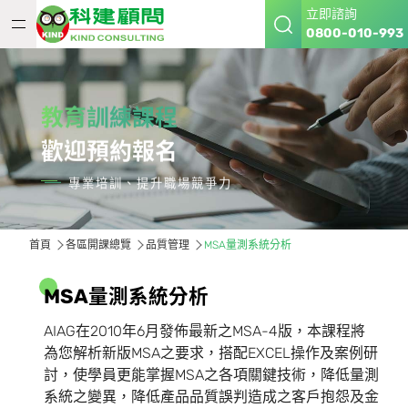
立即諮詢
0800-010-993
教育訓練課程
歡迎預約報名
專業培訓、提升職場競爭力
首頁
各區開課總覽
品質管理
MSA量測系統分析
M
S
A
量
測
系
統
分
析
AIAG在2010年6月發佈最新之MSA-4版，本課程將
為您解析新版MSA之要求，搭配EXCEL操作及案例研
討，使學員更能掌握MSA之各項關鍵技術，降低量測
系統之變異，降低產品品質誤判造成之客戶抱怨及金