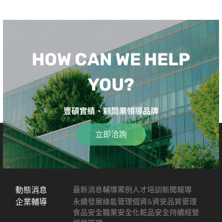
HOW CAN WE HELP
YOU?
豐碩實績、顧問業領導品牌
立即洽詢
動態消息
最新消息
輔導案例
人才培訓
新聞報導
企業輔導
永續發展
綠能管理
個資&資安
品質管理
食品安全
職業安全
化粧品安全
持續經營