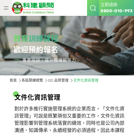
立即諮詢
0800-010-993
教育訓練課程
歡迎預約報名
專業培訓、提升職場競爭力
首頁
各區開課總覽
ISO 品質管理
文件化資訊管理
文
件
化
資
訊
管
理
對於許多推行實施管理系統的企業而言，「文件化資
訊管理」可說是既繁瑣但又重要的工作，文件化資訊
管理影響到管理系統落實的績效，同時也是公司內部
溝通、知識傳承，永續經營的必須過程。因此本課程