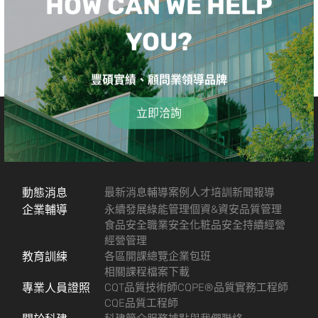
HOW CAN WE HELP
YOU?
豐碩實績、顧問業領導品牌
立即洽詢
動態消息
最新消息
輔導案例
人才培訓
新聞報導
企業輔導
永續發展
綠能管理
個資&資安
品質管理
食品安全
職業安全
化粧品安全
持續經營
經營管理
教育訓練
各區開課總覽
企業包班
相關課程檔案下載
專業人員證照
CQT品質技術師
CQPE®品質實務工程師
CQE品質工程師