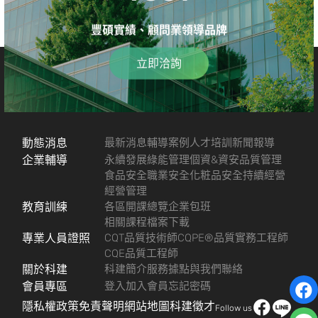
豐碩實績、顧問業領導品牌
立即洽詢
動態消息
最新消息
輔導案例
人才培訓
新聞報導
企業輔導
永續發展
綠能管理
個資&資安
品質管理
食品安全
職業安全
化粧品安全
持續經營
經營管理
教育訓練
各區開課總覽
企業包班
相關課程檔案下載
專業人員證照
CQT品質技術師
CQPE®品質實務工程師
CQE品質工程師
關於科建
科建簡介
服務據點
與我們聯絡
會員專區
登入
加入會員
忘記密碼
隱私權政策
免責聲明
網站地圖
科建徵才
Follow us