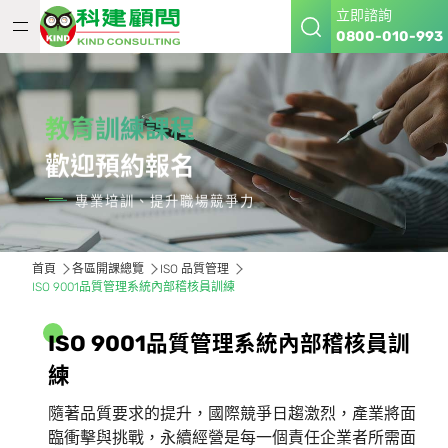
立即諮詢
0800-010-993
教育訓練課程
歡迎預約報名
專業培訓、提升職場競爭力
首頁
各區開課總覽
ISO 品質管理
ISO 9001品質管理系統內部稽核員訓練
I
S
O
9
0
0
1
品
質
管
理
系
統
內
部
稽
核
員
訓
練
隨著品質要求的提升，國際競爭日趨激烈，產業將面
臨衝擊與挑戰，永續經營是每一個責任企業者所需面